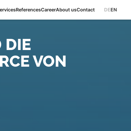
DE
EN
ervices
References
Career
About us
Contact
 DIE
ERCE VON