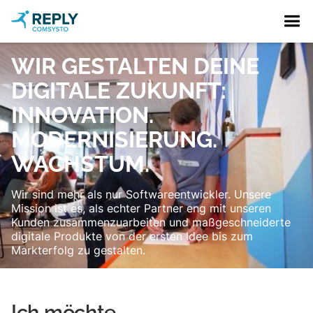
WIR GESTALTEN DEINE
DIGITALE ZUKUNFT:
INNOVATION.
MODERNISIERUNG.
WACHSTUM.
Wir sind mehr als nur Softwareentwickler. Unsere
Mission ist es, als echter Partner eng mit unseren
Kunden zusammenzuarbeiten und maßgeschneiderte
digitale Produkte von der ersten Idee bis zum
Markterfolg zu gestalten.
Ich möchte...