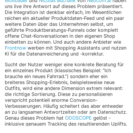
Mößbauer
und
Nicolas Buchalik
von
Neocom.ai
haben
uns live ihre Antwort auf dieses Problem präsentiert.
Die Integration ist denkbar einfach, im Wesentlichen
reichen ein aktueller Produktdaten-Feed und ein paar
weitere Daten über das Unternehmen selbst, um
geführte Produktberatungs-Funnels oder komplett
offene Chat-Konversationen in den eigenen Shop
einbetten zu können. Und auch andere Anbieter wie
Frontnow
werben mit Shopping Assistants und nutzen
KI für die Datenanreicherung und -korrektur.
Sucht der Nutzer weniger eine konkrete Beratung für
ein einzelnes Produkt (klassisches Beispiel: “Ich
brauche ein neues Fahrrad.”) sondern eher ein
breiteres Shopping-Erlebnis, beispielsweise neue
Outfits, wird eine andere Dimension extrem relevant:
die richtige Sortierung. Diese zu personalisieren
verspricht potentiell enorme Conversion-
Verbesserungen. Häufig scheitert das aber entweder
an zu langsamen Antwortzeiten oder am Datenschutz.
Genau dieses Problem hat
ODOSCOPE
gelöst -
inklusive genauem Tracking des resultierenden Uplifts.
Und komplett ohne Daten, die Cookies o.ä.