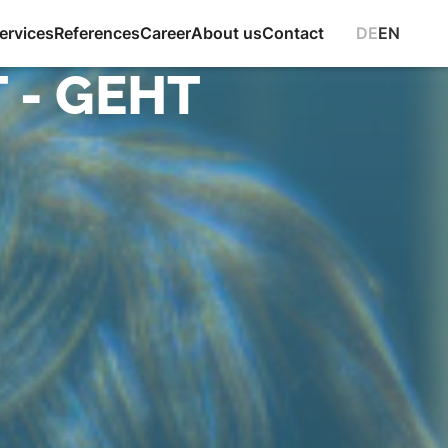
DE
EN
ervices
References
Career
About us
Contact
 - GEHT