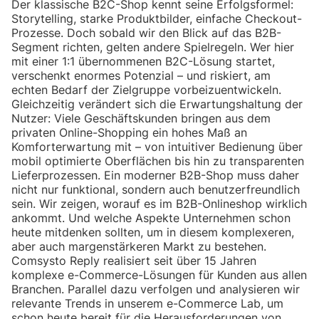
Der klassische B2C-Shop kennt seine Erfolgsformel:
Storytelling, starke Produktbilder, einfache Checkout-
Prozesse. Doch sobald wir den Blick auf das B2B-
Segment richten, gelten andere Spielregeln. Wer hier
mit einer 1:1 übernommenen B2C-Lösung startet,
verschenkt enormes Potenzial – und riskiert, am
echten Bedarf der Zielgruppe vorbeizuentwickeln.
Gleichzeitig verändert sich die Erwartungshaltung der
Nutzer: Viele Geschäftskunden bringen aus dem
privaten Online-Shopping ein hohes Maß an
Komforterwartung mit – von intuitiver Bedienung über
mobil optimierte Oberflächen bis hin zu transparenten
Lieferprozessen. Ein moderner B2B-Shop muss daher
nicht nur funktional, sondern auch benutzerfreundlich
sein. Wir zeigen, worauf es im B2B-Onlineshop wirklich
ankommt. Und welche Aspekte Unternehmen schon
heute mitdenken sollten, um in diesem komplexeren,
aber auch margenstärkeren Markt zu bestehen.
Comsysto Reply realisiert seit über 15 Jahren
komplexe e-Commerce-Lösungen für Kunden aus allen
Branchen. Parallel dazu verfolgen und analysieren wir
relevante Trends in unserem e-Commerce Lab, um
schon heute bereit für die Herausforderungen von